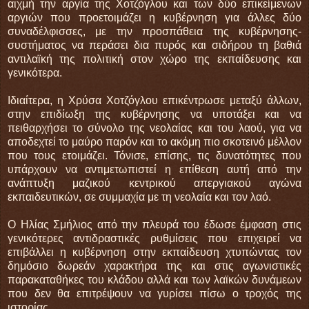
αιχμή την αργία της Χοτζόγλου και των δύο επικείμενων
αργιών που προετοιμάζει η κυβέρνηση για άλλες δύο
συναδέλφισσες, με την προσπάθεια της κυβέρνησης-
συστήματος να περάσει δια πυρός και σιδήρου τη βαθιά
αντιλαϊκή της πολιτική στον χώρο της εκπαίδευσης και
γενικότερα.
Ιδιαίτερα, η Χρύσα Χοτζόγλου επικέντρωσε μεταξύ άλλων,
στην επιδίωξη της κυβέρνησης να υποτάξει και να
πειθαρχήσει το σύνολο της νεολαίας και του λαού, για να
αποδεχτεί το μαύρο παρόν και το ακόμη πιο σκοτεινό μέλλον
που τους ετοιμάζει. Τόνισε, επίσης, τις δυνατότητες που
υπάρχουν να αντιμετωπιστεί η επίθεση αυτή από την
ανάπτυξη μαζικού κεντρικού απεργιακού αγώνα
εκπαιδευτικών, σε συμμαχία με τη νεολαία και τον λαό.
Ο Ηλίας Σμήλιος από την πλευρά του έδωσε έμφαση στις
γενικότερες αντιδραστικές ρυθμίσεις που επιχειρεί να
επιβάλλει η κυβέρνηση στην εκπαίδευση χτυπώντας τον
δημόσιο δωρεάν χαρακτήρα της και στις αγωνιστικές
παρακαταθήκες του κλάδου αλλά και των λαϊκών δυνάμεων
που δεν θα επιτρέψουν να γυρίσει πίσω ο τροχός της
ιστορίας.